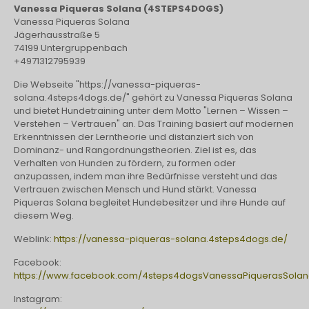
Vanessa Piqueras Solana (4STEPS4DOGS)
Vanessa Piqueras Solana
Jägerhausstraße 5
74199 Untergruppenbach
+4971312795939
Die Webseite "https://vanessa-piqueras-
solana.4steps4dogs.de/" gehört zu Vanessa Piqueras Solana
und bietet Hundetraining unter dem Motto "Lernen – Wissen –
Verstehen – Vertrauen" an. Das Training basiert auf modernen
Erkenntnissen der Lerntheorie und distanziert sich von
Dominanz- und Rangordnungstheorien. Ziel ist es, das
Verhalten von Hunden zu fördern, zu formen oder
anzupassen, indem man ihre Bedürfnisse versteht und das
Vertrauen zwischen Mensch und Hund stärkt. Vanessa
Piqueras Solana begleitet Hundebesitzer und ihre Hunde auf
diesem Weg.
Weblink:
https://vanessa-piqueras-solana.4steps4dogs.de/
Facebook:
https://www.facebook.com/4steps4dogsVanessaPiquerasSola
Instagram: