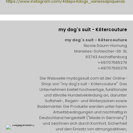
https://www.instagram.com/4steps4dogs_vanessapiqueras
my dog´s suit - Kötercouture
my dog´s suit - Kötercouture
Nicole Daum-Hornung
Marielies-Schleicher-Str. 6L
63743 Aschaffenburg
+491707565379
+491707565379
Die Webseite mydogssuit.com ist der Online-
Shop von "my dog's suit - Kötercouture". Das
Unternehmen bietet hochwertige, funktionale
und stilvolle Hundebekleidung an, darunter
Softshell-, Regen- und Winterjacken sowie
Bademäntel. Die Produkte werden unter fairen
Arbeitsbedingungen und nachhaltig in
Deutschland hergestellt ("Made in Germany")
und zeichnen sich durch Komfort, Sicherheit
und den Einsatz von atmungsaktiven,