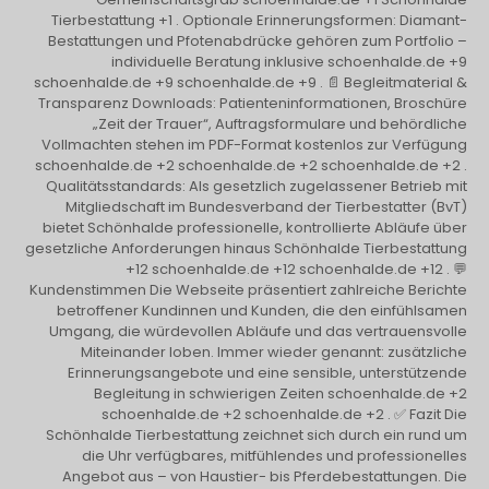
Tierbestattung +1 . Optionale Erinnerungsformen: Diamant-
Bestattungen und Pfotenabdrücke gehören zum Portfolio –
individuelle Beratung inklusive schoenhalde.de +9
schoenhalde.de +9 schoenhalde.de +9 . 📄 Begleitmaterial &
Transparenz Downloads: Patienteninformationen, Broschüre
„Zeit der Trauer“, Auftragsformulare und behördliche
Vollmachten stehen im PDF-Format kostenlos zur Verfügung
schoenhalde.de +2 schoenhalde.de +2 schoenhalde.de +2 .
Qualitätsstandards: Als gesetzlich zugelassener Betrieb mit
Mitgliedschaft im Bundesverband der Tierbestatter (BvT)
bietet Schönhalde professionelle, kontrollierte Abläufe über
gesetzliche Anforderungen hinaus Schönhalde Tierbestattung
+12 schoenhalde.de +12 schoenhalde.de +12 . 💬
Kundenstimmen Die Webseite präsentiert zahlreiche Berichte
betroffener Kundinnen und Kunden, die den einfühlsamen
Umgang, die würdevollen Abläufe und das vertrauensvolle
Miteinander loben. Immer wieder genannt: zusätzliche
Erinnerungsangebote und eine sensible, unterstützende
Begleitung in schwierigen Zeiten schoenhalde.de +2
schoenhalde.de +2 schoenhalde.de +2 . ✅ Fazit Die
Schönhalde Tierbestattung zeichnet sich durch ein rund um
die Uhr verfügbares, mitfühlendes und professionelles
Angebot aus – von Haustier- bis Pferdebestattungen. Die