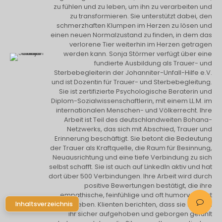
zu fühlen und zu leben, um ihn zu verarbeiten und
zu transformieren. Sie unterstützt dabei, den
schmerzhaften Klumpen im Herzen zu lösen und
einen neuen Normalzustand zu finden, in dem das
verlorene Tier weiterhin im Herzen getragen
werden kann. Sonja Störmer verfügt über eine
fundierte Ausbildung als Trauer- und
Sterbebegleiterin der Johanniter-Unfall-Hilfe e.V.
und ist Dozentin für Trauer- und Sterbebegleitung.
Sie ist zertifizierte Psychologische Beraterin und
Diplom-Sozialwissenschaftlerin, mit einem LL.M. im
internationalen Menschen- und Völkerrecht. Ihre
Arbeit ist Teil des deutschlandweiten Bohana-
Netzwerks, das sich mit Abschied, Trauer und
Erinnerung beschäftigt. Sie betont die Bedeutung
der Trauer als Kraftquelle, die Raum für Besinnung,
Neuausrichtung und eine tiefe Verbindung zu sich
selbst schafft. Sie ist auch auf LinkedIn aktiv und hat
dort über 500 Verbindungen. Ihre Arbeit wird durch
positive Bewertungen bestätigt, die ihre
empathische, feinfühlige und oft humorvolle Art
Inhaltsverzeichnis
hervorheben. Klienten berichten, dass sie sich bei
ihr sicher aufgehoben und geborgen gefühlt