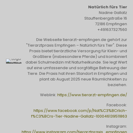
Natürlich fürs Tier
Nadine Gallatz
Stauffenbergstraße 16
72186 Empfingen
+491637327560
Die Webseite tierarzt-empfingen.de gehört zur
"Tierarztpraxis Empfingen – Natürlich fürs Tier". Diese
Praxis bietet tierärztliche Versorgung für Klein- und
Großtiere (insbesondere Pferde) und kombiniert
dabei Schulmedizin mit Naturheilkunde. Sie legt Wert
auf eine umfassende und sorgfältige Betreuung der
Tiere. Die Praxis hat ihren Standort in Empfingen und
plant ab August 2025 neue Räumlichkeiten zu
beziehen.
Weblink:
https://www.tierarzt-empfingen.de/
Facebook:
https://www.facebook.com/p/Nat%C3%BCrlich-
f%C3%BCrs-Tier-Nadine-Gallatz-100046139511863
Instagram:
https://www.instagram.com/tierarztpraxis_empfingen