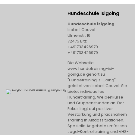
Hundeschule isigoing
Hundeschule isigoing
Isabell Couval
Ulmenstr. 16
72475 Bitz
+491733426979
+491733426979
Die Webseite
www.hundetraining-isi-
going.de gehört zu
"Hundetraining Isi Going",
geleitet von Isabell Couval. Sie
bietet individuelles
Hundetraining, Welpenkurse
und Gruppenstunden an. Der
Fokus liegt auf positiver
Verstärkung und praxisnahem
Training in Alltagssituationen.
Spezielle Angebote umfassen
Jagd-Kontrolltraining und VHS-