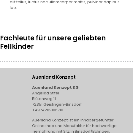
elit tellus, luctus nec ullamcorper mattis, pulvinar dapibus
leo.
Fachleute für unsere geliebten
Fellkinder
Auenland Konzept
Auenland Konzept KG
Angelika Stifel
Blütenweg 11
72351 Geislingen-Binsdorf
+4974289186710
Auenland Konzept ist ein inhabergeführter
Onlineshop und Manufaktur für hochwertige
Tiernahrung mit Sitz in Binsdorf/Balingen,