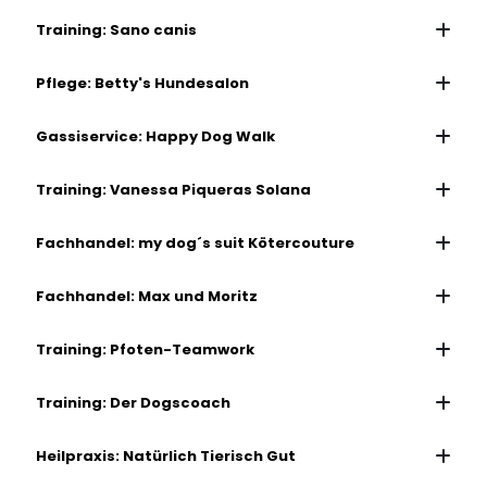
Training: Sano canis
Pflege: Betty's Hundesalon
Gassiservice: Happy Dog Walk
Training: Vanessa Piqueras Solana
Fachhandel: my dog´s suit Kötercouture
Fachhandel: Max und Moritz
Training: Pfoten-Teamwork
Training: Der Dogscoach
Heilpraxis: Natürlich Tierisch Gut