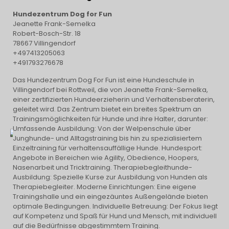
Hundezentrum Dog for Fun
Jeanette Frank-Semelka
Robert-Bosch-Str. 18
78667 Villingendorf
+497413205063
+491793276678
Das Hundezentrum Dog For Fun ist eine Hundeschule in
Villingendorf bei Rottweil, die von Jeanette Frank-Semelka,
einer zertifizierten Hundeerzieherin und Verhaltensberaterin,
geleitet wird. Das Zentrum bietet ein breites Spektrum an
Trainingsmöglichkeiten für Hunde und ihre Halter, darunter:
Umfassende Ausbildung: Von der Welpenschule über
Junghunde- und Alltagstraining bis hin zu spezialisiertem
Einzeltraining für verhaltensauffällige Hunde. Hundesport:
Angebote in Bereichen wie Agility, Obedience, Hoopers,
Nasenarbeit und Tricktraining. Therapiebegleithunde-
Ausbildung: Spezielle Kurse zur Ausbildung von Hunden als
Therapiebegleiter. Moderne Einrichtungen: Eine eigene
Trainingshalle und ein eingezäuntes Außengelände bieten
optimale Bedingungen. Individuelle Betreuung: Der Fokus liegt
auf Kompetenz und Spaß für Hund und Mensch, mit individuell
auf die Bedürfnisse abgestimmtem Training.