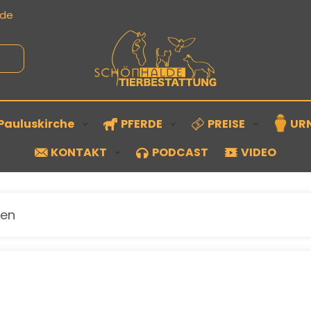
.de
Pauluskirche
PFERDE
PREISE
UR
KONTAKT
PODCAST
VIDEO
gen