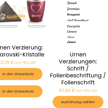
nen Verzierung:
arovski-Kristalle
Urnen
Verzierungen:
21,10
€
incl. 19% USt
Schrift /
In den Warenkorb
Folienbeschriftung /
Folienschrift
42,80
€
incl. 19% USt
In den Warenkorb
Ausführung wählen