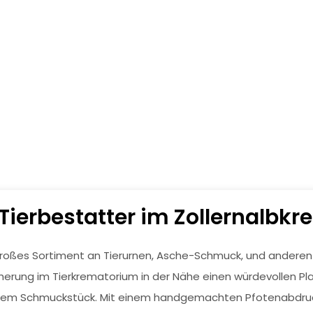
erbestatter im Zollernalbkr
roßes Sortiment an Tierurnen, Asche-Schmuck, und anderen E
herung im Tierkrematorium in der Nähe einen würdevollen Plat
, einem Schmuckstück. Mit einem handgemachten Pfotenabdru