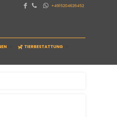
+4915204626452
NEN
TIERBESTATTUNG