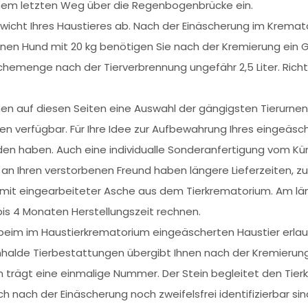
inem letzten Weg über die Regenbogenbrücke ein.
cht Ihres Haustieres ab. Nach der Einäscherung im Kremator
r einen Hund mit 20 kg benötigen Sie nach der Kremierung ein 
hemenge nach der Tierverbrennung ungefähr 2,5 Liter. Richt
Ihnen auf diesen Seiten eine Auswahl der gängigsten Tierurne
nen verfügbar. Für Ihre Idee zur Aufbewahrung Ihres eingeäsc
unden haben. Auch eine individualle Sonderanfertigung vom Kün
 Ihren verstorbenen Freund haben längere Lieferzeiten, zu
gel mit eingearbeiteter Asche aus dem Tierkrematorium. Am 
bis 4 Monaten Herstellungszeit rechnen.
eim im Haustierkrematorium eingeäscherten Haustier erla
önhalde Tierbestattungen übergibt Ihnen nach der Kremier
trägt eine einmalige Nummer. Der Stein begleitet den Tierk
h nach der Einäscherung noch zweifelsfrei identifizierbar sin