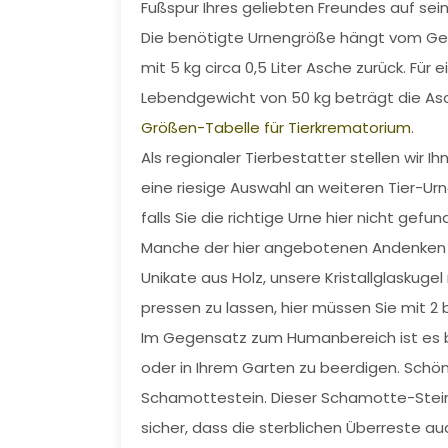
Fußspur Ihres geliebten Freundes auf se
Die benötigte Urnengröße hängt vom Gewi
mit 5 kg circa 0,5 Liter Asche zurück. Fü
Lebendgewicht von 50 kg beträgt die Asc
Größen-Tabelle für Tierkrematorium
.
Als regionaler Tierbestatter stellen wir 
eine riesige Auswahl an weiteren Tier-Ur
falls Sie die richtige Urne hier nicht gef
Manche der hier angebotenen Andenken an
Unikate aus Holz, unsere Kristallglasku
pressen zu lassen, hier müssen Sie mit 2 
Im Gegensatz zum Humanbereich ist es b
oder in Ihrem Garten zu beerdigen. Sch
Schamottestein. Dieser Schamotte-Stein 
sicher, dass die sterblichen Überreste auc