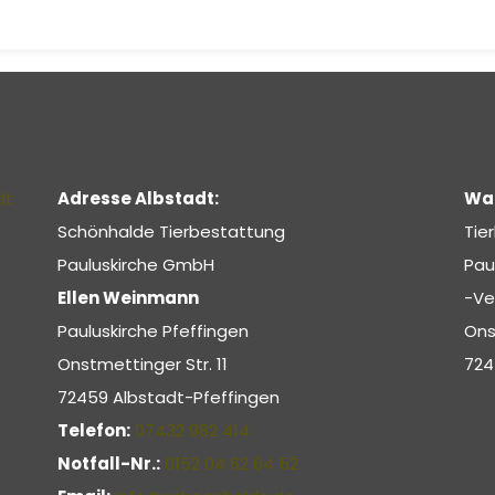
Adresse Albstadt:
War
Schönhalde Tierbestattung
Tie
Pauluskirche GmbH
Pau
Ellen Weinmann
-Ve
Pauluskirche Pfeffingen
Ons
Onstmettinger Str. 11
724
72459 Albstadt-Pfeffingen
Telefon:
07432 982 414
Notfall-Nr.:
0152 04 62 64 52