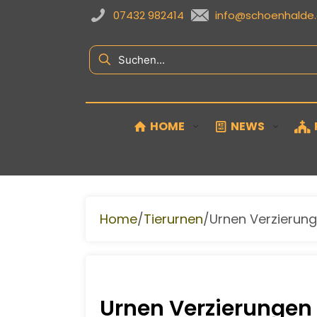
07432 982414
info@schoenhalde
HOME
NEWS
/
/
Home
Tierurnen
Urnen Verzierun
Urnen Verzierungen