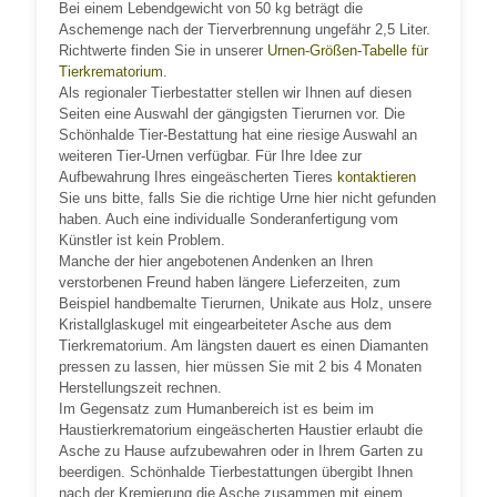
Bei einem Lebendgewicht von 50 kg beträgt die
Aschemenge nach der Tierverbrennung ungefähr 2,5 Liter.
Richtwerte finden Sie in unserer
Urnen-Größen-Tabelle für
Tierkrematorium
.
Als regionaler Tierbestatter stellen wir Ihnen auf diesen
Seiten eine Auswahl der gängigsten Tierurnen vor. Die
Schönhalde Tier-Bestattung hat eine riesige Auswahl an
weiteren Tier-Urnen verfügbar. Für Ihre Idee zur
Aufbewahrung Ihres eingeäscherten Tieres
kontaktieren
Sie uns bitte, falls Sie die richtige Urne hier nicht gefunden
haben. Auch eine individualle Sonderanfertigung vom
Künstler ist kein Problem.
Manche der hier angebotenen Andenken an Ihren
verstorbenen Freund haben längere Lieferzeiten, zum
Beispiel handbemalte Tierurnen, Unikate aus Holz, unsere
Kristallglaskugel mit eingearbeiteter Asche aus dem
Tierkrematorium. Am längsten dauert es einen Diamanten
pressen zu lassen, hier müssen Sie mit 2 bis 4 Monaten
Herstellungszeit rechnen.
Im Gegensatz zum Humanbereich ist es beim im
Haustierkrematorium eingeäscherten Haustier erlaubt die
Asche zu Hause aufzubewahren oder in Ihrem Garten zu
beerdigen. Schönhalde Tierbestattungen übergibt Ihnen
nach der Kremierung die Asche zusammen mit einem