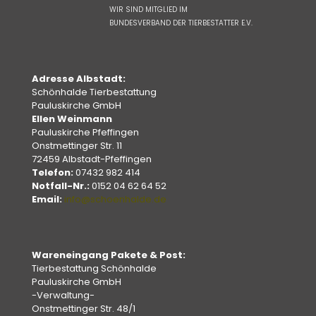
WIR SIND MITGLIED IM
BUNDESVERBAND DER TIERBESTATTER E.V.
Adresse Albstadt:
Schönhalde Tierbestattung
Pauluskirche GmbH
Ellen Weinmann
Pauluskirche Pfeffingen
Onstmettinger Str. 11
72459 Albstadt-Pfeffingen
Telefon:
07432 982 414
Notfall-Nr.:
0152 04 62 64 52
Email:
info@schoenhalde.de
Wareneingang Pakete & Post:
Tierbestattung Schönhalde
Pauluskirche GmbH
-Verwaltung-
Onstmettinger Str. 48/1