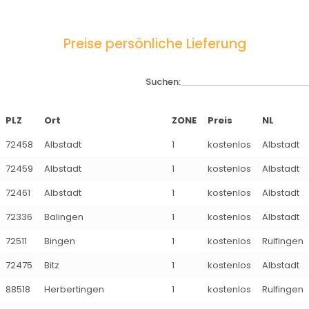
Preise persönliche Lieferung
Suchen:
PLZ
Ort
ZONE
Preis
NL
72458
Albstadt
1
kostenlos
Albstadt
72459
Albstadt
1
kostenlos
Albstadt
72461
Albstadt
1
kostenlos
Albstadt
72336
Balingen
1
kostenlos
Albstadt
72511
Bingen
1
kostenlos
Rulfingen
72475
Bitz
1
kostenlos
Albstadt
88518
Herbertingen
1
kostenlos
Rulfingen