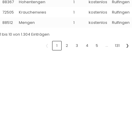
88367
Hohentengen
1
kostenlos
Rulfingen
72505
Krauchenwies
1
kostenlos
Rulfingen
88512
Mengen
1
kostenlos
Rulfingen
1 bis 10 von 1.304 Einträgen
…
❮
1
2
3
4
5
131
❯