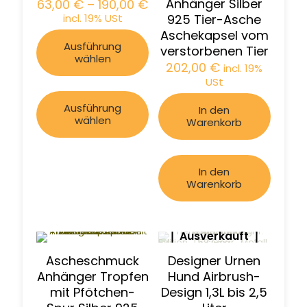
Anhänger Silber
63,00
€
–
190,00
€
incl. 19% USt
925 Tier-Asche
Aschekapsel vom
Ausführung
verstorbenen Tier
wählen
202,00
€
incl. 19%
USt
Ausführung
In den
wählen
Warenkorb
In den
Warenkorb
Ausverkauft
Ascheschmuck
Designer Urnen
Anhänger Tropfen
Hund Airbrush-
mit Pfötchen-
Design 1,3L bis 2,5