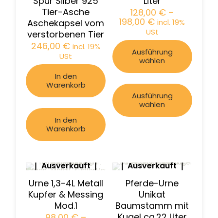
Spur Silber 925
Liter
Tier-Asche
128,00
€
–
198,00
€
Aschekapsel vom
incl. 19%
USt
verstorbenen Tier
246,00
€
incl. 19%
Ausführung
USt
wählen
In den
Warenkorb
Ausführung
wählen
In den
Warenkorb
Ausverkauft
Ausverkauft
Urne 1,3-4L Metall
Pferde-Urne
Kupfer & Messing
Unikat
Mod.1
Baumstamm mit
Kugel ca.22 Liter
98,00
€
–