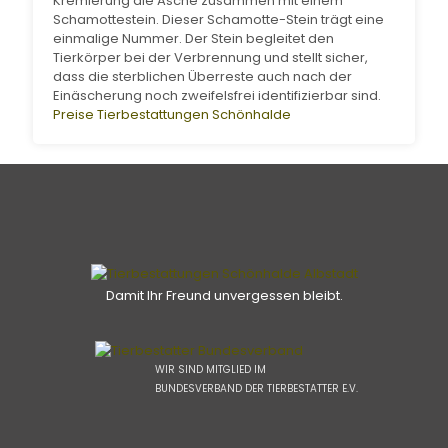
Kremierung die Asche zusammen mit einem
Schamottestein. Dieser Schamotte-Stein trägt eine
einmalige Nummer. Der Stein begleitet den
Tierkörper bei der Verbrennung und stellt sicher,
dass die sterblichen Überreste auch nach der
Einäscherung noch zweifelsfrei identifizierbar sind.
Preise Tierbestattungen Schönhalde
Damit Ihr Freund unvergessen bleibt.
WIR SIND MITGLIED IM
BUNDESVERBAND DER TIERBESTATTER E.V.