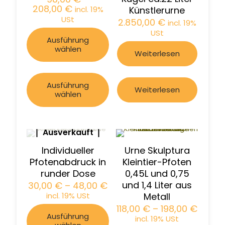
208,00
€
incl. 19%
Künstlerurne
USt
2.850,00
€
incl. 19%
USt
Ausführung
wählen
Weiterlesen
Ausführung
Weiterlesen
wählen
Ausverkauft
Individueller
Urne Skulptura
Pfotenabdruck in
Kleintier-Pfoten
runder Dose
0,45L und 0,75
und 1,4 Liter aus
30,00
€
–
48,00
€
incl. 19% USt
Metall
118,00
€
–
198,00
€
Ausführung
incl. 19% USt