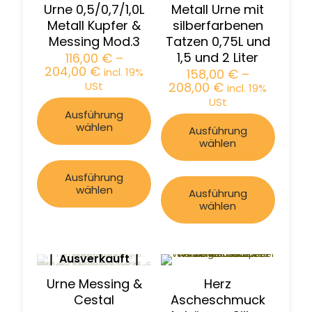
Urne 0,5/0,7/1,0L
Metall Urne mit
Metall Kupfer &
silberfarbenen
Messing Mod.3
Tatzen 0,75L und
1,5 und 2 Liter
116,00
€
–
204,00
€
incl. 19%
158,00
€
–
USt
208,00
€
incl. 19%
USt
Ausführung
wählen
Ausführung
wählen
Ausführung
wählen
Ausführung
wählen
Ausverkauft
Urne Messing &
Herz
Cestal
Ascheschmuck