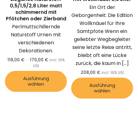
0,5/1,5/2,8 Liter matt
Ein Ort der
schimmernd mit
Geborgenheit: Die Edition
Pfötchen oder Zierband
Wollknäuel für Ihre
Perlmuttschillernde
Samtpfote Wenn ein
Naturstoff Urnen mit
geliebter Wegbegleiter
verschiedenen
seine letzte Reise antritt,
Dekorationen.
bleibt oft eine Lücke
118,00
€
–
170,00
€
incl. 19%
zurück, die kaum in
[…]
USt
208,00
€
incl. 19% USt
Ausführung
wählen
Ausführung
wählen