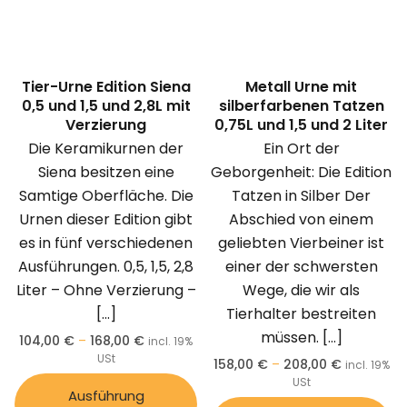
Tier-Urne Edition Siena
Metall Urne mit
0,5 und 1,5 und 2,8L mit
silberfarbenen Tatzen
Verzierung
0,75L und 1,5 und 2 Liter
Die Keramikurnen der
Ein Ort der
Siena besitzen eine
Geborgenheit: Die Edition
Samtige Oberfläche. Die
Tatzen in Silber Der
Urnen dieser Edition gibt
Abschied von einem
es in fünf verschiedenen
geliebten Vierbeiner ist
Ausführungen. 0,5, 1,5, 2,8
einer der schwersten
Liter – Ohne Verzierung –
Wege, die wir als
[…]
Tierhalter bestreiten
müssen.
[…]
104,00
€
–
168,00
€
incl. 19%
USt
158,00
€
–
208,00
€
incl. 19%
USt
Ausführung