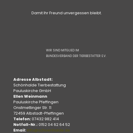
Damit Ihr Freund unvergessen bleibt.
WIR SIND MITGLIED IM
BUNDESVERBAND DER TIERBESTATTER E.V.
Adresse Albstadt:
Schönhalde Tierbestattung
Pauluskirche GmbH
Ellen Weinmann
Pauluskirche Pfeffingen
Onstmettinger Str. 11
72459 Albstadt-Pfeffingen
Telefon:
07432 982 414
Notfall-Nr.:
0152 04 62 64 52
Email:
info@schoenhalde.de