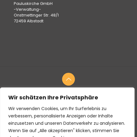
Pauluskirche GmbH
-Verwaltung-
Onstmettinger Str. 48/1
72459 Albstadt
Wir schätzen Ihre Privatsphäre
© 2026
Tierbestattung
Schönhalde Tierbestattung
Pauluskirche GmbH
Wir verwenden Cookies, um Ihr Surferlebnis zu
Fotos:
Bildquellen
|
Blog
| Webdesign:
Bektech Digital
|
Impressum
verbessern, personalisierte Anzeigen oder Inhalte
einzusetzen und unseren Datenverkehr zu analysieren.
Wenn Sie auf „Alle akzeptieren" klicken, stimmen Sie