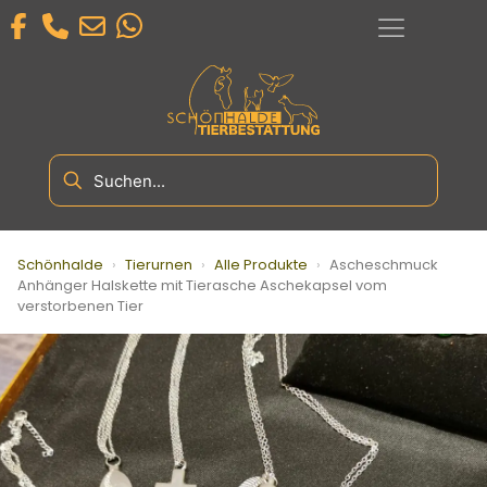
Schönhalde
›
Tierurnen
›
Alle Produkte
›
Ascheschmuck
Anhänger Halskette mit Tierasche Aschekapsel vom
verstorbenen Tier