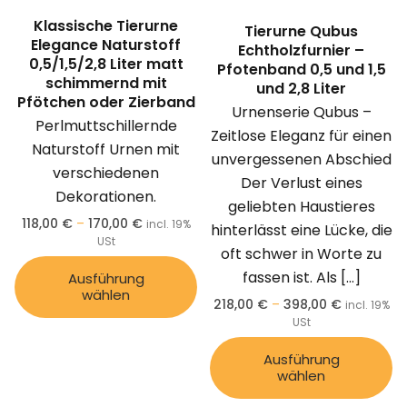
Klassische Tierurne
Tierurne Qubus
Elegance Naturstoff
Echtholzfurnier –
0,5/1,5/2,8 Liter matt
Pfotenband 0,5 und 1,5
schimmernd mit
und 2,8 Liter
Pfötchen oder Zierband
Urnenserie Qubus –
Perlmuttschillernde
Zeitlose Eleganz für einen
Naturstoff Urnen mit
unvergessenen Abschied
verschiedenen
Der Verlust eines
Dekorationen.
geliebten Haustieres
118,00
€
–
170,00
€
incl. 19%
hinterlässt eine Lücke, die
USt
oft schwer in Worte zu
fassen ist. Als
[…]
Ausführung
wählen
218,00
€
–
398,00
€
incl. 19%
USt
Ausführung
wählen