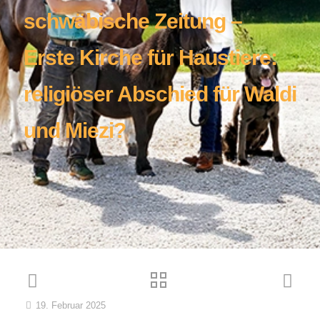
schwäbische Zeitung –
Erste Kirche für Haustiere:
religiöser Abschied für Waldi
und Miezi?
19. Februar 2025