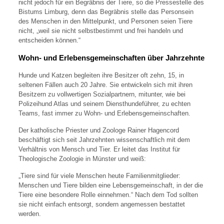
nicht jedoch für ein Begräbnis der Tiere, so die Pressestelle des
Bistums Limburg, denn das Begräbnis stelle das Personsein
des Menschen in den Mittelpunkt, und Personen seien Tiere
nicht, „weil sie nicht selbstbestimmt und frei handeln und
entscheiden können.“
Wohn- und Erlebensgemeinschaften über Jahrzehnte
Hunde und Katzen begleiten ihre Besitzer oft zehn, 15, in
seltenen Fällen auch 20 Jahre. Sie entwickeln sich mit ihren
Besitzern zu vollwertigen Sozialpartnern, mitunter, wie bei
Polizeihund Atlas und seinem Diensthundeführer, zu echten
Teams, fast immer zu Wohn- und Erlebensgemeinschaften.
Der katholische Priester und Zoologe Rainer Hagencord
beschäftigt sich seit Jahrzehnten wissenschaftlich mit dem
Verhältnis von Mensch und Tier. Er leitet das Institut für
Theologische Zoologie in Münster und weiß:
„Tiere sind für viele Menschen heute Familienmitglieder:
Menschen und Tiere bilden eine Lebensgemeinschaft, in der die
Tiere eine besondere Rolle einnehmen.“ Nach dem Tod sollten
sie nicht einfach entsorgt, sondern angemessen bestattet
werden.