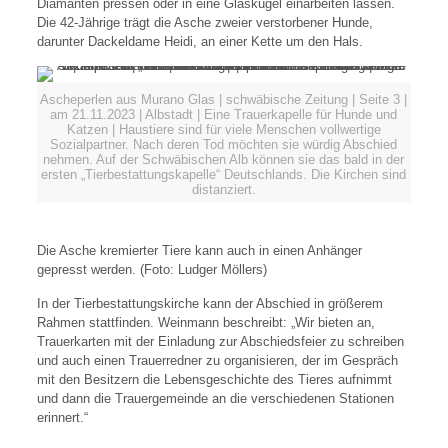
Diamanten pressen oder in eine Glaskugel einarbeiten lassen.
Die 42-Jährige trägt die Asche zweier verstorbener Hunde,
darunter Dackeldame Heidi, an einer Kette um den Hals.
Ascheperlen aus Murano Glas | schwäbische Zeitung | Seite 3 |
am 21.11.2023 | Albstadt | Eine Trauerkapelle für Hunde und
Katzen | Haustiere sind für viele Menschen vollwertige
Sozialpartner. Nach deren Tod möchten sie würdig Abschied
nehmen. Auf der Schwäbischen Alb können sie das bald in der
ersten „Tierbestattungskapelle“ Deutschlands. Die Kirchen sind
distanziert.
Die Asche kremierter Tiere kann auch in einen Anhänger
gepresst werden. (Foto: Ludger Möllers)
In der Tierbestattungskirche kann der Abschied in größerem
Rahmen stattfinden. Weinmann beschreibt: „Wir bieten an,
Trauerkarten mit der Einladung zur Abschiedsfeier zu schreiben
und auch einen Trauerredner zu organisieren, der im Gespräch
mit den Besitzern die Lebensgeschichte des Tieres aufnimmt
und dann die Trauergemeinde an die verschiedenen Stationen
erinnert.“