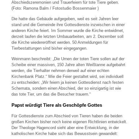
Abschiedszeremonien und Trauerfeiern für tote Tiere geben.
(Foto: Ramona Balm / Fotostudio Bossenmaier )
Die hatte das Gebäude aufgegeben, weil es seit Jahren leer
stand und die Gemeinde ihre Gottesdienste inzwischen in einer
anderen Kirche feiert. Im Sommer wurde die Kirche entwidmet,
derzeit laufen die letzten Umbauarbeiten, am 2. Dezember soll
die Kirche wiedereröffnet werden. 50 Anmeldungen für
Tierbestattungen sind bisher eingegangen.
Weinmann beschreibt: „Die Urnen der toten Tiere sollen auf der
Scheibe einer massiven, 150 Jahre alten Weißtanne aufgebahrt
werden, die Tierhalter nehmen derweil auf einer echten
Kirchenbank Platz.“ Wie die Feier gestaltet wird, sei individuell
zu entscheiden: „Wir feiern ja keinen Gottesdienst nach festen
Schemata, sondern einen Abschied, der so einzigartig ist wie
das tote Tier, um das die Besucher trauern.“
Papst würdigt Tiere als Geschöpfe Gottes
Für Gottesdienste zum Abschied von Tieren haben die beiden
großen Kirchen bisher noch keine eigenen Richtlinien entwickelt.
Der Theologe Hagencord sieht aber eine Entwicklung, in der
katholischen Kirche habe sich das Bewusstsein gewandelt: