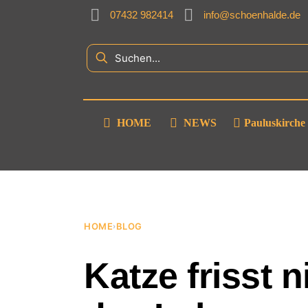
07432 982414
info@schoenhalde.de
HOME
NEWS
Pauluskirche
HOME
BLOG
›
Katze frisst 