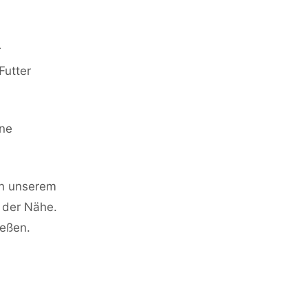
r
Futter
hne
In unserem
n der Nähe.
ießen.