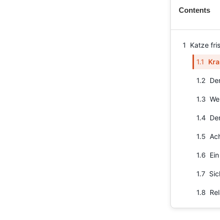
Contents
1
Katze fri
1.1
Kra
1.2
Der
1.3
Wen
1.4
Der
1.5
Ach
1.6
Ein
1.7
Sic
1.8
Rel