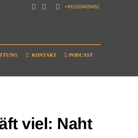
+4915204626452
ATTUNG
KONTAKT
PODCAST
ft viel: Naht