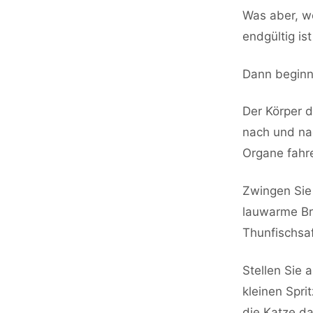
Was aber, w
endgültig is
Dann beginn
Der Körper d
nach und nac
Organe fahr
Zwingen Sie 
lauwarme Brü
Thunfischsaf
Stellen Sie 
kleinen Spri
die Katze da