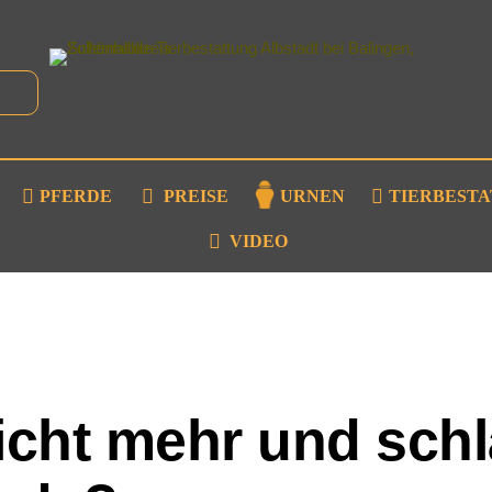
PFERDE
PREISE
URNEN
TIERBEST
VIDEO
nicht mehr und schlä