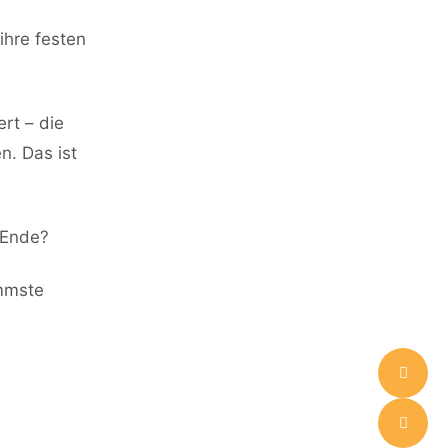
ihre festen
rt – die
en. Das ist
 Ende?
immste