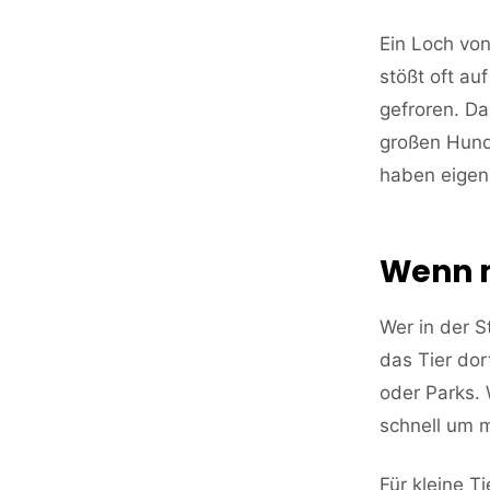
Ein Loch von
stößt oft au
gefroren. Da
großen Hund
haben eigen
Wenn m
Wer in der S
das Tier dor
oder Parks. 
schnell um 
Für kleine T