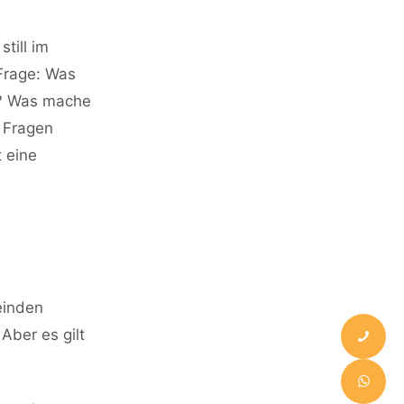
still im
 Frage: Was
n? Was mache
e Fragen
t eine
einden
Aber es gilt