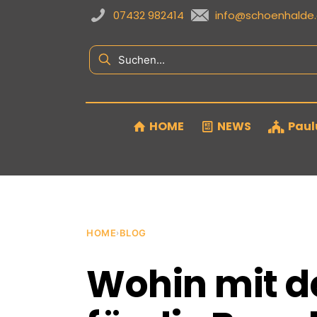
07432 982414
info@schoenhalde
HOME
NEWS
Paul
HOME
BLOG
›
Wohin mit de