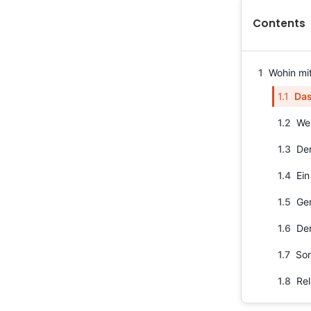
Contents
1
Wohin mit
1.1
Das
1.2
We
1.3
Der
1.4
Ein
1.5
Ge
1.6
De
1.7
Son
1.8
Rel