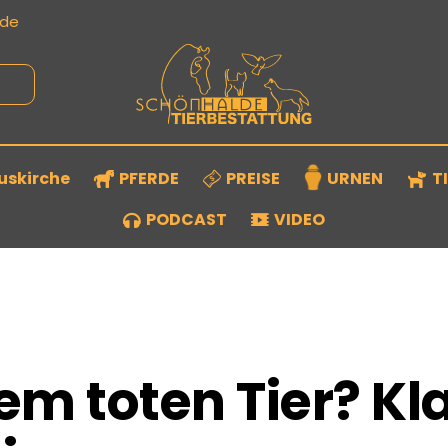
.de
uskirche
PFERDE
PREISE
URNEN
T
PODCAST
VIDEO
m toten Tier? Kl