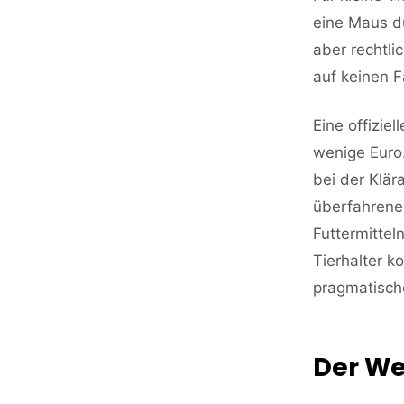
eine Maus dü
aber rechtli
auf keinen Fa
Eine offizie
wenige Euro
bei der Klär
überfahrenen
Futtermitteln
Tierhalter k
pragmatische
Der We