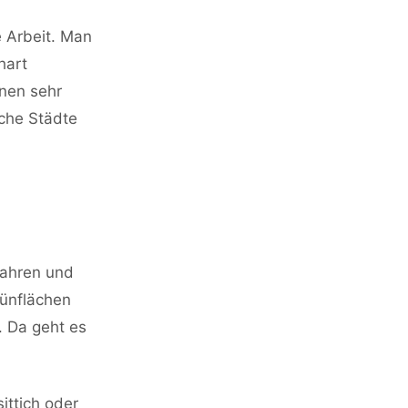
e Arbeit. Man
hart
inen sehr
nche Städte
fahren und
rünflächen
. Da geht es
ittich oder