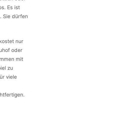
s. Es ist
. Sie dürfen
kostet nur
uhof oder
sammen mit
iel zu
ür viele
tfertigen.