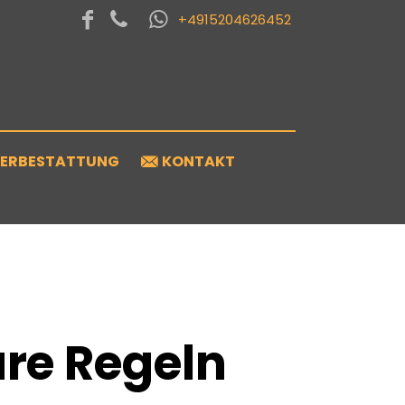
+4915204626452
IERBESTATTUNG
KONTAKT
are Regeln