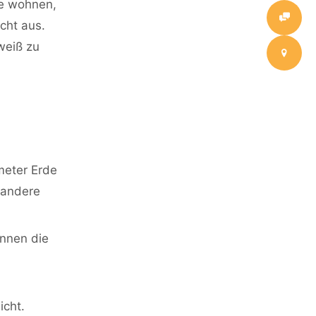
te wohnen,
cht aus.
weiß zu
meter Erde
 andere
ennen die
icht.