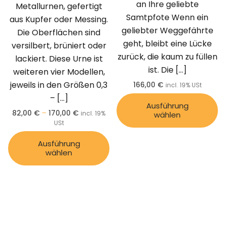
an Ihre geliebte
Metallurnen, gefertigt
Samtpfote Wenn ein
aus Kupfer oder Messing.
geliebter Weggefährte
Die Oberflächen sind
geht, bleibt eine Lücke
versilbert, brüniert oder
zurück, die kaum zu füllen
lackiert. Diese Urne ist
ist. Die
[…]
weiteren vier Modellen,
jeweils in den Größen 0,3
166,00
€
incl. 19% USt
–
[…]
Ausführung
82,00
€
–
170,00
€
incl. 19%
wählen
USt
Ausführung
wählen