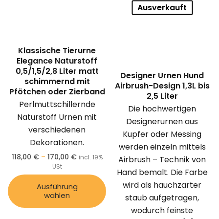
Ausverkauft
Klassische Tierurne
Elegance Naturstoff
0,5/1,5/2,8 Liter matt
Designer Urnen Hund
schimmernd mit
Airbrush-Design 1,3L bis
Pfötchen oder Zierband
2,5 Liter
Perlmuttschillernde
Die hochwertigen
Naturstoff Urnen mit
Designerurnen aus
verschiedenen
Kupfer oder Messing
Dekorationen.
werden einzeln mittels
118,00
€
–
170,00
€
incl. 19%
Airbrush – Technik von
USt
Hand bemalt. Die Farbe
wird als hauchzarter
Ausführung
wählen
staub aufgetragen,
wodurch feinste