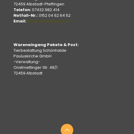
72459 Albstadt-Pfeffingen
Telefon:
07432 982 414
Notfall-Nr.:
0152 04 62 64 52
Email:
info@schoenhalde.de
Wareneingang Pakete & Post:
Tierbestattung Schönhalde
Pauluskirche GmbH
-Verwaltung-
Onstmettinger Str. 48/1
72459 Albstadt