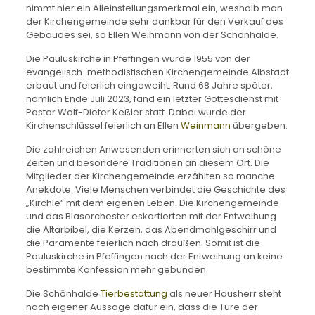
nimmt hier ein Alleinstellungsmerkmal ein, weshalb man
der Kirchengemeinde sehr dankbar für den Verkauf des
Gebäudes sei, so Ellen Weinmann von der Schönhalde.
Die Pauluskirche in Pfeffingen wurde 1955 von der
evangelisch-methodistischen Kirchengemeinde Albstadt
erbaut und feierlich eingeweiht. Rund 68 Jahre später,
nämlich Ende Juli 2023, fand ein letzter Gottesdienst mit
Pastor Wolf-Dieter Keßler statt. Dabei wurde der
Kirchenschlüssel feierlich an Ellen
Weinmann
übergeben.
Die zahlreichen Anwesenden erinnerten sich an schöne
Zeiten und besondere Traditionen an diesem Ort. Die
Mitglieder der Kirchengemeinde erzählten so manche
Anekdote. Viele Menschen verbindet die Geschichte des
„Kirchle“ mit dem eigenen Leben. Die Kirchengemeinde
und das Blasorchester eskortierten mit der Entweihung
die Altarbibel, die Kerzen, das Abendmahlgeschirr und
die Paramente feierlich nach draußen. Somit ist die
Pauluskirche in Pfeffingen nach der Entweihung an keine
bestimmte Konfession mehr gebunden.
Die Schönhalde
Tierbestattung
als neuer Hausherr steht
nach eigener Aussage dafür ein, dass die Türe der