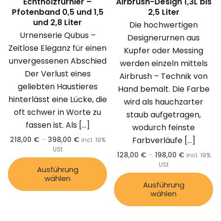
Echtholzfurnier –
Airbrush-Design 1,3L bis
Pfotenband 0,5 und 1,5
2,5 Liter
und 2,8 Liter
Die hochwertigen
Urnenserie Qubus –
Designerurnen aus
Zeitlose Eleganz für einen
Kupfer oder Messing
unvergessenen Abschied
werden einzeln mittels
Der Verlust eines
Airbrush – Technik von
geliebten Haustieres
Hand bemalt. Die Farbe
hinterlässt eine Lücke, die
wird als hauchzarter
oft schwer in Worte zu
staub aufgetragen,
fassen ist. Als
[…]
wodurch feinste
218,00
€
–
398,00
€
Farbverläufe
[…]
incl. 19%
USt
128,00
€
–
198,00
€
incl. 19%
USt
Ausführung
wählen
Ausführung
wählen