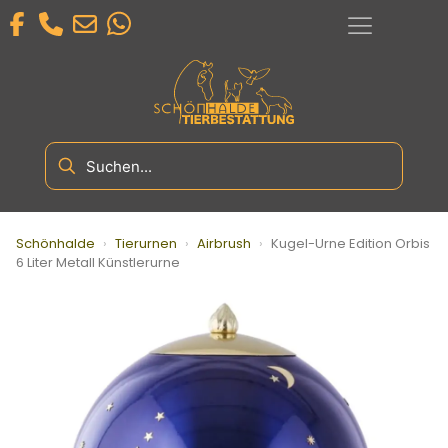
Schönhalde
›
Tierurnen
›
Airbrush
›
Kugel-Urne Edition Orbis
6 Liter Metall Künstlerurne