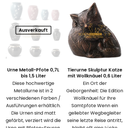
Ausverkauft
Urne Metall-Pfote 0,7L
Tierurne Skulptur Katze
bis 1,5 Liter
mit Wollknäuel 0,6 Liter
Diese hochwertige
Ein Ort der
Metallurne ist in 2
Geborgenheit: Die Edition
verschiedenen Farben /
Wollknäuel für Ihre
Ausführungen erhältlich.
Samtpfote Wenn ein
Die Urnen sind matt
geliebter Wegbegleiter
gefärbt, verziert wird die
seine letzte Reise antritt,
Urne mit Pfoten-Spuren,
bleibt oft eine Lücke