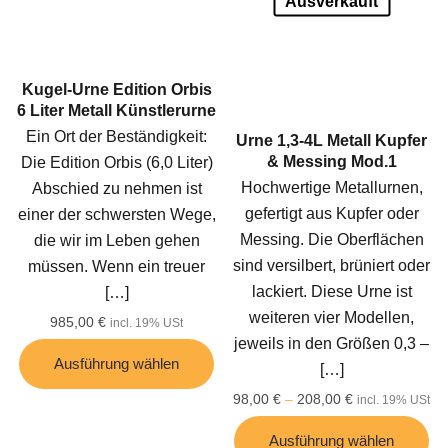
Ausverkauft
Kugel-Urne Edition Orbis
6 Liter Metall Künstlerurne
Ein Ort der Beständigkeit:
Urne 1,3-4L Metall Kupfer
& Messing Mod.1
Die Edition Orbis (6,0 Liter)
Hochwertige Metallurnen,
Abschied zu nehmen ist
gefertigt aus Kupfer oder
einer der schwersten Wege,
Messing. Die Oberflächen
die wir im Leben gehen
sind versilbert, brüniert oder
müssen. Wenn ein treuer
lackiert. Diese Urne ist
[…]
weiteren vier Modellen,
985,00
€
incl. 19% USt
jeweils in den Größen 0,3 –
Ausführung wählen
[…]
98,00
€
–
208,00
€
incl. 19% USt
Ausführung wählen