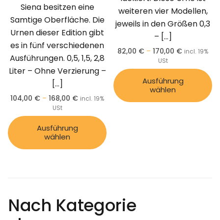
Siena besitzen eine
weiteren vier Modellen,
Samtige Oberfläche. Die
jeweils in den Größen 0,3
Urnen dieser Edition gibt
–
[…]
es in fünf verschiedenen
82,00
€
–
170,00
€
incl. 19%
Ausführungen. 0,5, 1,5, 2,8
USt
Liter – Ohne Verzierung –
Ausführung
[…]
wählen
104,00
€
–
168,00
€
incl. 19%
USt
Ausführung
wählen
Nach Kategorie