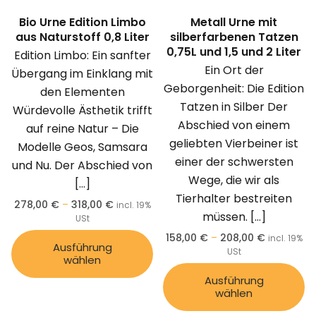
Bio Urne Edition Limbo
Metall Urne mit
aus Naturstoff 0,8 Liter
silberfarbenen Tatzen
0,75L und 1,5 und 2 Liter
Edition Limbo: Ein sanfter
Ein Ort der
Übergang im Einklang mit
Geborgenheit: Die Edition
den Elementen
Tatzen in Silber Der
Würdevolle Ästhetik trifft
Abschied von einem
auf reine Natur – Die
geliebten Vierbeiner ist
Modelle Geos, Samsara
einer der schwersten
und Nu. Der Abschied von
Wege, die wir als
[…]
Tierhalter bestreiten
278,00
€
–
318,00
€
incl. 19%
müssen.
[…]
USt
158,00
€
–
208,00
€
incl. 19%
Ausführung
USt
wählen
Ausführung
wählen