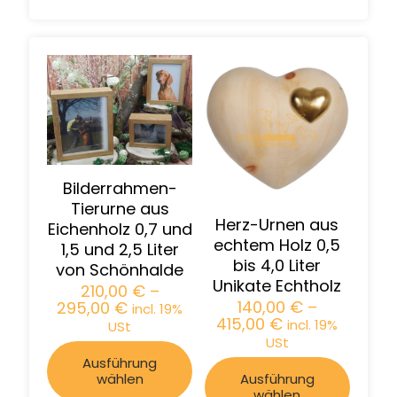
Bilderrahmen-
Tierurne aus
Herz-Urnen aus
Eichenholz 0,7 und
echtem Holz 0,5
1,5 und 2,5 Liter
bis 4,0 Liter
von Schönhalde
Unikate Echtholz
210,00
€
–
140,00
€
–
295,00
€
incl. 19%
415,00
€
incl. 19%
USt
USt
Ausführung
wählen
Ausführung
wählen