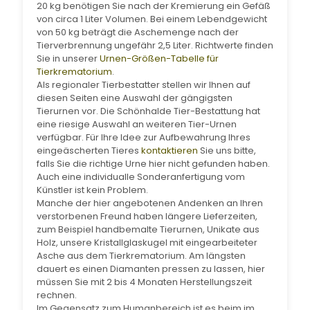
20 kg benötigen Sie nach der Kremierung ein Gefäß
von circa 1 Liter Volumen. Bei einem Lebendgewicht
von 50 kg beträgt die Aschemenge nach der
Tierverbrennung ungefähr 2,5 Liter. Richtwerte finden
Sie in unserer
Urnen-Größen-Tabelle für
Tierkrematorium
.
Als regionaler Tierbestatter stellen wir Ihnen auf
diesen Seiten eine Auswahl der gängigsten
Tierurnen vor. Die Schönhalde Tier-Bestattung hat
eine riesige Auswahl an weiteren Tier-Urnen
verfügbar. Für Ihre Idee zur Aufbewahrung Ihres
eingeäscherten Tieres
kontaktieren
Sie uns bitte,
falls Sie die richtige Urne hier nicht gefunden haben.
Auch eine individualle Sonderanfertigung vom
Künstler ist kein Problem.
Manche der hier angebotenen Andenken an Ihren
verstorbenen Freund haben längere Lieferzeiten,
zum Beispiel handbemalte Tierurnen, Unikate aus
Holz, unsere Kristallglaskugel mit eingearbeiteter
Asche aus dem Tierkrematorium. Am längsten
dauert es einen Diamanten pressen zu lassen, hier
müssen Sie mit 2 bis 4 Monaten Herstellungszeit
rechnen.
Im Gegensatz zum Humanbereich ist es beim im