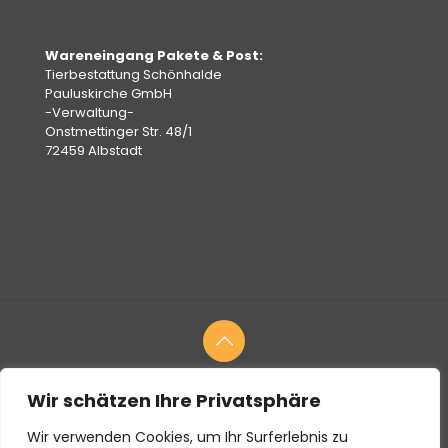
Wareneingang Pakete & Post:
Tierbestattung Schönhalde
Pauluskirche GmbH
-Verwaltung-
Onstmettinger Str. 48/1
72459 Albstadt
Wir schätzen Ihre Privatsphäre
© 2026
Tierbestattung
Schönhalde Tierbestattung
Pauluskirche GmbH
Wir verwenden Cookies, um Ihr Surferlebnis zu
Fotos:
Bildquellen
|
Blog
| Webdesign:
Bektech Digital
|