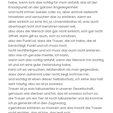
habe, wenn sich das richtig für mich anfühlt, das ist der
Knackpunkt an der ganzen Angelegenheit
und nicht immer wieder oder so, aber einmal vielleicht
hinsetzen und versuchen das zu erklären, wenn es
aber wirklich so eine Art, ja, Unverständnis ist, was auch
überhaupt nicht sich berühren lassen will,
also dass der Mensch das gar nicht wirklich, sich gar nicht
öffnet, dann gilt es auch, sich zu schützen,
also der Punkt ist, dass die Trauer, die ich habe, die ist
berechtigt, Punkt und ich muss mich
nicht rechtfertigen und ich muss das auch nicht erklären,
also wie ich gerade meinte, ich kann,
wenn sich das richtig anfühlt, wenn der Mensch mir wichtig
ist und ich eine gute Verbindung habe,
kann ich es versuchen, letztendlich ob man gegenüber,
dass dann aufnimmt oder nicht, liegt nicht bei mir,
und wichtig ist eben dieser Selbstschutz, ich sehe das halt
sehr häufig, also es ist ja sowieso
Trauer ist ja was tabuisiertes in unserer Gesellschaft,
genauso wie sterben und tot, das ist sowieso schon so,
die Trauer um ein Tier ist noch tabuisierter und da komme
ich ja generell oft in den Zugzwang,
irgendwas erklären zu müssen und das macht die Trauer
nicht leichter, das ist klar, das legt sich