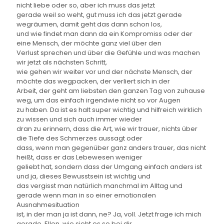
nicht liebe oder so, aber ich muss das jetzt
gerade weil so weht, gut muss ich das jetzt gerade
wegräumen, damit geht das dann schon los,
und wie findet man dann da ein Kompromiss oder der
eine Mensch, der möchte ganz viel über den
Verlust sprechen und über die Gefühle und was machen
wir jetzt als nächsten Schritt,
wie gehen wir weiter vor und der nächste Mensch, der
möchte das wegpacken, der verliert sich in der
Arbeit, der geht am liebsten den ganzen Tag von zuhause
weg, um das einfach irgendwie nicht so vor Augen
zu haben. Da ist es halt super wichtig und hilfreich wirklich
zu wissen und sich auch immer wieder
dran zu erinnern, dass die Art, wie wir trauer, nichts über
die Tiefe des Schmerzes aussagt oder
dass, wenn man gegenüber ganz anders trauer, das nicht
heißt, dass er das Lebewesen weniger
geliebt hat, sondern dass der Umgang einfach anders ist
und ja, dieses Bewusstsein ist wichtig und
das vergisst man natürlich manchmal im Alltag und
gerade wenn man in so einer emotionalen
Ausnahmesituation
ist, in der man ja ist dann, ne? Ja, voll. Jetzt frage ich mich
gerade, Ellen, wie sieht es so bei dir