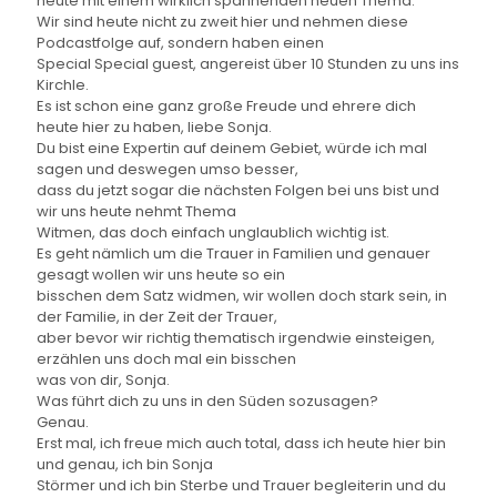
heute mit einem wirklich spannenden neuen Thema.
Wir sind heute nicht zu zweit hier und nehmen diese
Podcastfolge auf, sondern haben einen
Special Special guest, angereist über 10 Stunden zu uns ins
Kirchle.
Es ist schon eine ganz große Freude und ehrere dich
heute hier zu haben, liebe Sonja.
Du bist eine Expertin auf deinem Gebiet, würde ich mal
sagen und deswegen umso besser,
dass du jetzt sogar die nächsten Folgen bei uns bist und
wir uns heute nehmt Thema
Witmen, das doch einfach unglaublich wichtig ist.
Es geht nämlich um die Trauer in Familien und genauer
gesagt wollen wir uns heute so ein
bisschen dem Satz widmen, wir wollen doch stark sein, in
der Familie, in der Zeit der Trauer,
aber bevor wir richtig thematisch irgendwie einsteigen,
erzählen uns doch mal ein bisschen
was von dir, Sonja.
Was führt dich zu uns in den Süden sozusagen?
Genau.
Erst mal, ich freue mich auch total, dass ich heute hier bin
und genau, ich bin Sonja
Störmer und ich bin Sterbe und Trauer begleiterin und du