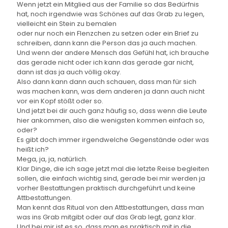
Wenn jetzt ein Mitglied aus der Familie so das Bedürfnis
hat, noch irgendwie was Schönes auf das Grab zu legen,
vielleicht ein Stein zu bemalen
oder nur noch ein Flenzchen zu setzen oder ein Brief zu
schreiben, dann kann die Person das ja auch machen.
Und wenn der andere Mensch das Gefühl hat, ich brauche
das gerade nicht oder ich kann das gerade gar nicht,
dann ist das ja auch völlig okay.
Also dann kann dann auch schauen, dass man für sich
was machen kann, was dem anderen ja dann auch nicht
vor ein Kopf stößt oder so.
Und jetzt bei dir auch ganz häufig so, dass wenn die Leute
hier ankommen, also die wenigsten kommen einfach so,
oder?
Es gibt doch immer irgendwelche Gegenstände oder was
heißt ich?
Mega, ja, ja, natürlich.
Klar Dinge, die ich sage jetzt mal die letzte Reise begleiten
sollen, die einfach wichtig sind, gerade bei mir werden ja
vorher Bestattungen praktisch durchgeführt und keine
Attbestattungen.
Man kennt das Ritual von den Attbestattungen, dass man
was ins Grab mitgibt oder auf das Grab legt, ganz klar.
Und bei mir ist es so, dass man es praktisch mit in die