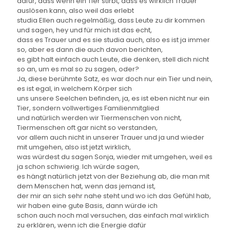
dafür, dass wenn ein Tier stirbt, dass es wirklich Trauer
auslösen kann, also weil das erlebt
studia Ellen auch regelmäßig, dass Leute zu dir kommen
und sagen, hey und für mich ist das echt,
dass es Trauer und es sie studia auch, also es ist ja immer
so, aber es dann die auch davon berichten,
es gibt halt einfach auch Leute, die denken, stell dich nicht
so an, um es mal so zu sagen, oder?
Ja, diese berühmte Satz, es war doch nur ein Tier und nein,
es ist egal, in welchem Körper sich
uns unsere Seelchen befinden, ja, es ist eben nicht nur ein
Tier, sondern vollwertiges Familienmitglied
und natürlich werden wir Tiermenschen von nicht,
Tiermenschen oft gar nicht so verstanden,
vor allem auch nicht in unserer Trauer und ja und wieder
mit umgehen, also ist jetzt wirklich,
was würdest du sagen Sonja, wieder mit umgehen, weil es
ja schon schwierig. Ich würde sagen,
es hängt natürlich jetzt von der Beziehung ab, die man mit
dem Menschen hat, wenn das jemand ist,
der mir an sich sehr nahe steht und wo ich das Gefühl hab,
wir haben eine gute Basis, dann würde ich
schon auch noch mal versuchen, das einfach mal wirklich
zu erklären, wenn ich die Energie dafür