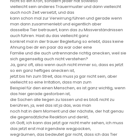
nicht so ein Kron, sondern jeder hat sowieso
vielleicht sein anderes Trauermuster und dann vielleicht
auch noch Zeit versetzt, und das
kann schon mal zur Verwirrung führen und gerade wenn
man dann zusammenlebt und eigentlich aber
dasselbe Tier betrauert, kann das zu Missverständnissen
auch führen. Hast du das vielleicht ganz
konkret mal in der trauer Begleitung so erlebt, dass keine
Ahnung bei dir ein paar da war oder eine
Familie und die auch untrennande richtig anecken, weil sie
sich gegenseitig auch nicht verstehen?
Ja, ganz oft, also wenn auch nicht immer so, dass es jetzt
so ein ganz heftiges anecken ist,
jetzt bis hin zum Streit, das muss ja gar nicht sein, aber
vielleicht so eine Irritation, dass man zum
Beispiel für den einen Menschen, es ist ganz wichtig, wenn
das hier gerade gestorben ist,
die Sachen alle liegen zu lassen und es bloß nicht zu
berühren, ja, weil das ist ja das, was man
noch hat in dem Moment und der nächste, der hat genau
die gegensätzliche Reaktion und denkt,
oh Gott, ich kann das jetzt gar nicht mehr sehen, ich muss
das jetzt erst mal irgendwie wegpacken,
wegräumen, das bedeutet gar nicht, dass ich das Tier