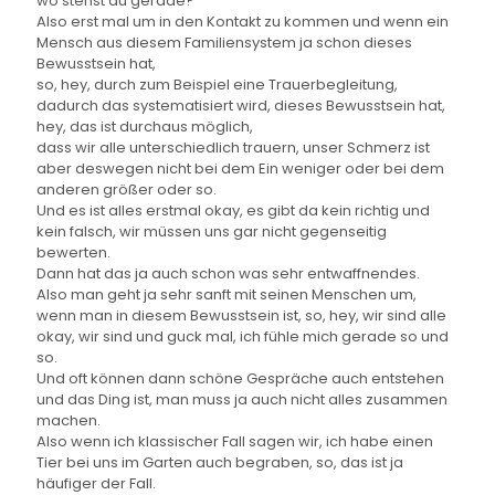
wo stehst du gerade?
Also erst mal um in den Kontakt zu kommen und wenn ein
Mensch aus diesem Familiensystem ja schon dieses
Bewusstsein hat,
so, hey, durch zum Beispiel eine Trauerbegleitung,
dadurch das systematisiert wird, dieses Bewusstsein hat,
hey, das ist durchaus möglich,
dass wir alle unterschiedlich trauern, unser Schmerz ist
aber deswegen nicht bei dem Ein weniger oder bei dem
anderen größer oder so.
Und es ist alles erstmal okay, es gibt da kein richtig und
kein falsch, wir müssen uns gar nicht gegenseitig
bewerten.
Dann hat das ja auch schon was sehr entwaffnendes.
Also man geht ja sehr sanft mit seinen Menschen um,
wenn man in diesem Bewusstsein ist, so, hey, wir sind alle
okay, wir sind und guck mal, ich fühle mich gerade so und
so.
Und oft können dann schöne Gespräche auch entstehen
und das Ding ist, man muss ja auch nicht alles zusammen
machen.
Also wenn ich klassischer Fall sagen wir, ich habe einen
Tier bei uns im Garten auch begraben, so, das ist ja
häufiger der Fall.