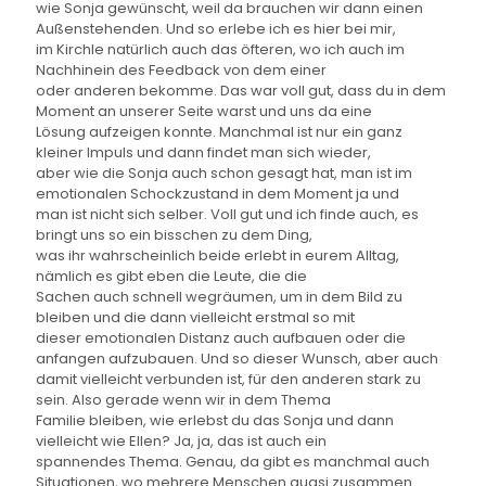
wie Sonja gewünscht, weil da brauchen wir dann einen
Außenstehenden. Und so erlebe ich es hier bei mir,
im Kirchle natürlich auch das öfteren, wo ich auch im
Nachhinein des Feedback von dem einer
oder anderen bekomme. Das war voll gut, dass du in dem
Moment an unserer Seite warst und uns da eine
Lösung aufzeigen konnte. Manchmal ist nur ein ganz
kleiner Impuls und dann findet man sich wieder,
aber wie die Sonja auch schon gesagt hat, man ist im
emotionalen Schockzustand in dem Moment ja und
man ist nicht sich selber. Voll gut und ich finde auch, es
bringt uns so ein bisschen zu dem Ding,
was ihr wahrscheinlich beide erlebt in eurem Alltag,
nämlich es gibt eben die Leute, die die
Sachen auch schnell wegräumen, um in dem Bild zu
bleiben und die dann vielleicht erstmal so mit
dieser emotionalen Distanz auch aufbauen oder die
anfangen aufzubauen. Und so dieser Wunsch, aber auch
damit vielleicht verbunden ist, für den anderen stark zu
sein. Also gerade wenn wir in dem Thema
Familie bleiben, wie erlebst du das Sonja und dann
vielleicht wie Ellen? Ja, ja, das ist auch ein
spannendes Thema. Genau, da gibt es manchmal auch
Situationen, wo mehrere Menschen quasi zusammen