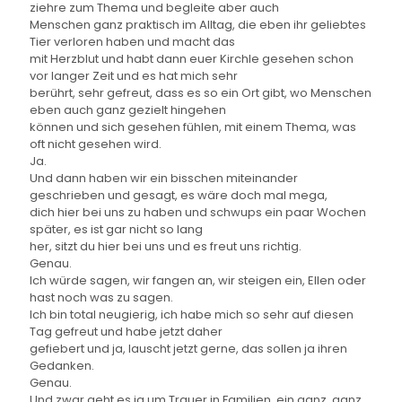
ziehre zum Thema und begleite aber auch
Menschen ganz praktisch im Alltag, die eben ihr geliebtes
Tier verloren haben und macht das
mit Herzblut und habt dann euer Kirchle gesehen schon
vor langer Zeit und es hat mich sehr
berührt, sehr gefreut, dass es so ein Ort gibt, wo Menschen
eben auch ganz gezielt hingehen
können und sich gesehen fühlen, mit einem Thema, was
oft nicht gesehen wird.
Ja.
Und dann haben wir ein bisschen miteinander
geschrieben und gesagt, es wäre doch mal mega,
dich hier bei uns zu haben und schwups ein paar Wochen
später, es ist gar nicht so lang
her, sitzt du hier bei uns und es freut uns richtig.
Genau.
Ich würde sagen, wir fangen an, wir steigen ein, Ellen oder
hast noch was zu sagen.
Ich bin total neugierig, ich habe mich so sehr auf diesen
Tag gefreut und habe jetzt daher
gefiebert und ja, lauscht jetzt gerne, das sollen ja ihren
Gedanken.
Genau.
Und zwar geht es ja um Trauer in Familien, ein ganz, ganz