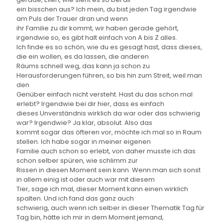
ein bisschen aus? Ich mein, du bist jeden Tag irgendwie
am Puls der Trauer dran und wenn
ihr Familie zu dir kommt, wir haben gerade gehört,
irgendwie so, es gibt halt einfach von A bis Z alles.
Ich finde es so schön, wie du es gesagt hast, dass dieses,
die ein wollen, es da lassen, die anderen
Räums schnell weg, das kann ja schon zu
Herausforderungen führen, so bis hin zum Streit, weil man
den
Genüber einfach nicht versteht. Hast du das schon mal
erlebt? Irgendwie bei dir hier, dass es einfach
dieses Unverständnis wirklich da war oder das schwierig
war? Irgendwie? Ja klar, absolut. Also das
kommt sogar das öfteren vor, möchte ich mal so in Raum
stellen. Ich habe sogar in meiner eigenen
Familie auch schon so erlebt, von daher musste ich das
schon selber spüren, wie schlimm zur
Rissen in diesen Moment sein kann. Wenn man sich sonst
in allem einig ist oder auch war mit diesem
Tier, sage ich mal, dieser Moment kann einen wirklich
spalten. Und ich fand das ganz auch
schwierig, auch wenn ich selber in dieser Thematik Tag für
Tag bin, hätte ich mir in dem Moment jemand,