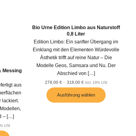
Bio Urne Edition Limbo aus Naturstoff
0,8 Liter
Edition Limbo: Ein sanfter Übergang im
Einklang mit den Elementen Würdevolle
Ästhetik trifft auf reine Natur – Die
Modelle Geos, Samsara und Nu. Der
 & Messing
Abschied von
[…]
278,00
€
–
318,00
€
incl. 19% USt
ertigt aus
berflächen
Ausführung wählen
 lackiert.
 Modellen,
3 –
[…]
9% USt