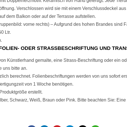
 mit Doppelherzmotiv. Keramisch von Hand gefertigt. Jede Tieru
üllöffnung. Verschlossen wird sie mit einem Verschlussdeckel au
uf dem Balkon oder auf der Terrasse aufstellen.
 Gruppenbild: vorne rechts) – Aufgrund des hohen Brandes sind
0 Ltr.
n.
FOLIEN- ODER STRASSBESCHRIFTUNG UND TRAN
von Künstlerhand gemalte, eine Strass-Beschriftung oder ein od
 uns bitte an.
ich berechnet. Folienbeschriftungen werden von uns sofort erst
nfertigungzeit von 1 Woche benötigen.
roduktgröße erstellt.
lber, Schwarz, Weiß, Braun oder Pink. Bitte beachten Sie: Eine