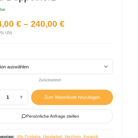
bar
4,00
€
–
240,00
€
19% USt
R
Zurücksetzen
+
Zum Warenkorb hinzufügen
Persönliche Anfrage stellen
egorien:
Alle Produkte
,
Handarbeit
,
Herzform
,
Keramik
,