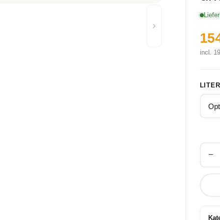
Liefer
15
incl. 
LITE
−
Kat