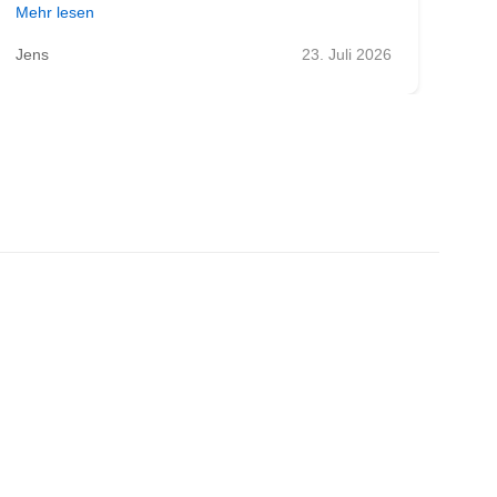
Mehr lesen
Meh
Jens
23. Juli 2026
Zol