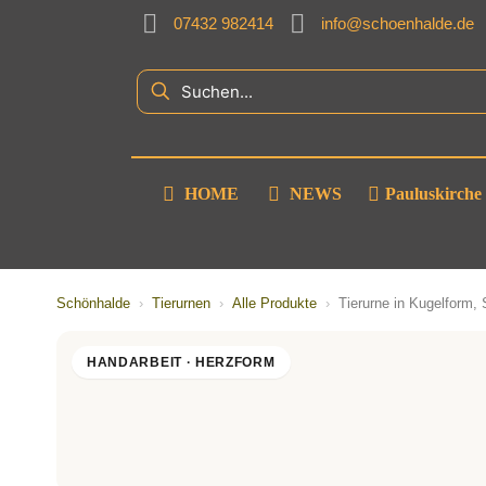
07432 982414
info@schoenhalde.de
HOME
NEWS
Pauluskirche
Schönhalde
›
Tierurnen
›
Alle Produkte
›
Tierurne in Kugelform,
HANDARBEIT · HERZFORM