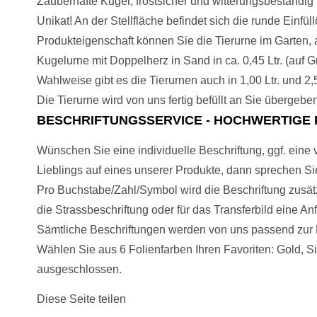
Zauberhafte Kugel, frostsicher und witterungsbeständig
Unikat! An der Stellfläche befindet sich die runde Einf
Produkteigenschaft können Sie die Tierurne im Garten, a
Kugelurne mit Doppelherz in Sand in ca. 0,45 Ltr. (auf
Wahlweise gibt es die Tierurnen auch in 1,00 Ltr. und 2,5
Die Tierurne wird von uns fertig befüllt an Sie übergebe
BESCHRIFTUNGSSERVICE - HOCHWERTIGE 
Wünschen Sie eine individuelle Beschriftung, ggf. eine 
Lieblings auf eines unserer Produkte, dann sprechen Sie
Pro Buchstabe/Zahl/Symbol wird die Beschriftung zusätzl
die Strassbeschriftung oder für das Transferbild eine A
Sämtliche Beschriftungen werden von uns passend zur P
Wählen Sie aus 6 Folienfarben Ihren Favoriten: Gold, Si
ausgeschlossen.
Diese Seite teilen