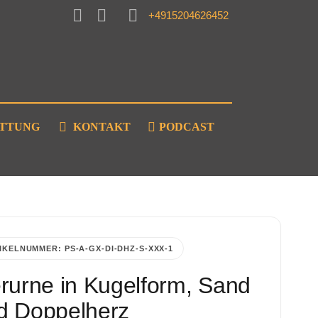
+4915204626452
ATTUNG
KONTAKT
PODCAST
IKELNUMMER:
PS-A-GX-DI-DHZ-S-XXX-1
erurne in Kugelform, Sand
d Doppelherz