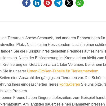
nt an Tierurnen, Asche-Schmuck, und anderen Erinnerungen für S
evollen Platz. Nicht nur im Herz, sondern auch in einer schöne
fangen Sie die Fußspur Ihres geliebten Freundes auf seinem 
ieres ab. Nach der Einäscherung im Krematorium bleibt zum Bei
er Kremierung ein Gefäß von circa 1 Liter Volumen. Bei einem
en Sie in unserer
Urnen-Größen-Tabelle für Tierkrematorium
.
en Seiten eine Auswahl der gängigsten Tierurnen vor. Die Schönh
wahrung Ihres eingeäscherten Tieres
kontaktieren
Sie uns bitte, f
ist kein Problem.
rbenen Freund haben längere Lieferzeiten, zum Beispiel handb
erkrematorium. Am längsten dauert es einen Diamanten pressen 