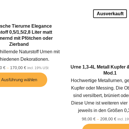
Ausverkauft
ische Tierurne Elegance
toff 0,5/1,5/2,8 Liter matt
ernd mit Pfötchen oder
Zierband
hillernde Naturstoff Urnen mit
chiedenen Dekorationen.
Urne 1,3-4L Metall Kupfer
00
€
–
170,00
€
incl. 19% USt
Mod.1
Ausführung wählen
Hochwertige Metallurnen, gef
Kupfer oder Messing. Die O
sind versilbert, brüniert oder
Diese Urne ist weiteren vier
jeweils in den Größen 0,
98,00
€
–
208,00
€
incl. 1