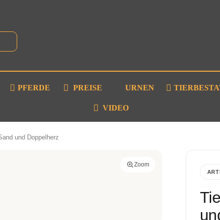
PFERDE
PREISE
URNEN
TIERBEST
VIDEO
 Sand und Doppelherz
Zoom
ART
Ti
un