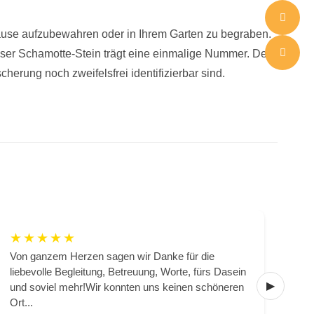
ause aufzubewahren oder in Ihrem Garten zu begraben.
ser Schamotte-Stein trägt eine einmalige Nummer. Der
cherung noch zweifelsfrei identifizierbar sind.
★
★
★
★
★
★
Von ganzem Herzen sagen wir Danke für die
Hie
liebevolle Begleitung, Betreuung, Worte, fürs Dasein
lass
und soviel mehr!Wir konnten uns keinen schöneren
Sie
Ort...
Verl.