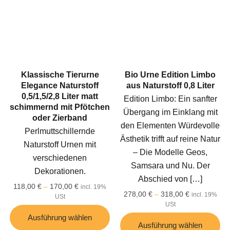
Klassische Tierurne
Bio Urne Edition Limbo
Elegance Naturstoff
aus Naturstoff 0,8 Liter
0,5/1,5/2,8 Liter matt
Edition Limbo: Ein sanfter
schimmernd mit Pfötchen
Übergang im Einklang mit
oder Zierband
den Elementen Würdevolle
Perlmuttschillernde
Ästhetik trifft auf reine Natur
Naturstoff Urnen mit
– Die Modelle Geos,
verschiedenen
Samsara und Nu. Der
Dekorationen.
Abschied von
[…]
118,00
€
–
170,00
€
incl. 19%
278,00
€
–
318,00
€
incl. 19%
USt
USt
Ausführung wählen
Ausführung wählen