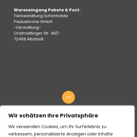
Wareneingang Pakete & Post:
Tierbestattung Schönhalde
Pauluskirche GmbH
-Verwaltung-
Onstmettinger Str. 48/1
72459 Albstadt
Wir schätzen Ihre Privatsphäre
© 2026
Tierbestattung
Schönhalde Tierbestattung
Pauluskirche GmbH
Wir verwenden Cookies, um Ihr Surferlebnis zu
Fotos:
Bildquellen
|
Blog
| Webdesign:
Bektech Digital
|
Impressum
verbessern, personalisierte Anzeigen oder Inhalte