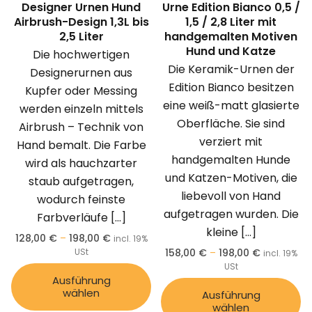
Designer Urnen Hund
Urne Edition Bianco 0,5 /
Airbrush-Design 1,3L bis
1,5 / 2,8 Liter mit
2,5 Liter
handgemalten Motiven
Hund und Katze
Die hochwertigen
Die Keramik-Urnen der
Designerurnen aus
Edition Bianco besitzen
Kupfer oder Messing
eine weiß-matt glasierte
werden einzeln mittels
Oberfläche. Sie sind
Airbrush – Technik von
verziert mit
Hand bemalt. Die Farbe
handgemalten Hunde
wird als hauchzarter
und Katzen-Motiven, die
staub aufgetragen,
liebevoll von Hand
wodurch feinste
aufgetragen wurden. Die
Farbverläufe
[…]
kleine
[…]
128,00
€
–
198,00
€
incl. 19%
USt
158,00
€
–
198,00
€
incl. 19%
USt
Ausführung
wählen
Ausführung
wählen