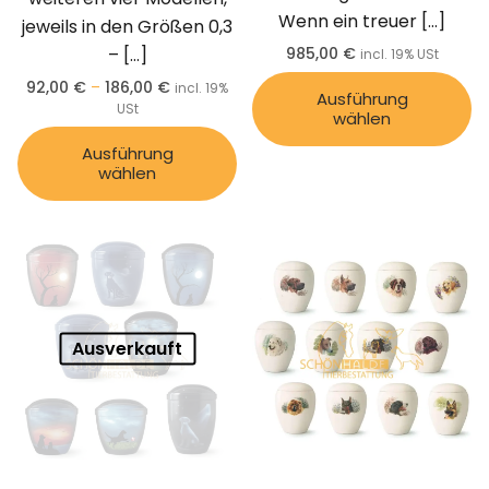
Wenn ein treuer
[…]
jeweils in den Größen 0,3
–
[…]
985,00
€
incl. 19% USt
92,00
€
–
186,00
€
incl. 19%
Ausführung
USt
wählen
Ausführung
wählen
Ausverkauft