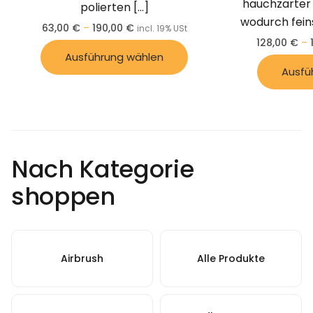
hauchzarter
polierten
[…]
wodurch fein
63,00
€
–
190,00
€
incl. 19% USt
128,00
€
–
Ausführung wählen
Ausfü
Nach Kategorie
shoppen
Airbrush
Alle Produkte