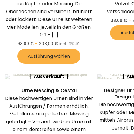
aus Kupfer oder Messing. Die
Velvet 
Oberflächen sind versilbert, brüniert
verschiede
oder lackiert. Diese Urne ist weiteren
138,00
€
–
vier Modellen, jeweils in den Größen
Ausfü
0,3 –
[…]
98,00
€
–
208,00
€
incl. 19% USt
Ausführung wählen
Ausverkauft
Au
Urne Messing & Cestal
Designer Ur
Design 1,
Diese hochwertigen Urnen sind in vier
Die hochwertig
Ausführungen / Formen erhätlich.
Kupfer oder M
Metallurne aus poliertem Messing
mittels Airbru
gefertigt – Verziert wird die Urne mit
bemalt. D
einem Zierstreifen sowie einem