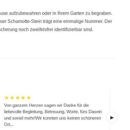
ause aufzubewahren oder in Ihrem Garten zu begraben.
ser Schamotte-Stein trägt eine einmalige Nummer. Der
cherung noch zweifelsfrei identifizierbar sind.
★
★
★
★
★
★
Von ganzem Herzen sagen wir Danke für die
Hie
liebevolle Begleitung, Betreuung, Worte, fürs Dasein
lass
und soviel mehr!Wir konnten uns keinen schöneren
Sie
Ort...
Verl.