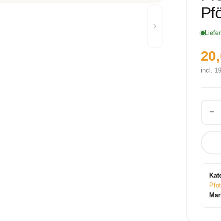
Pf
Liefer
20
incl. 
−
Kat
Pfo
Mar