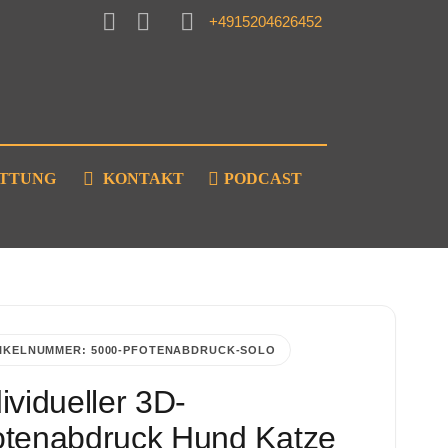
+4915204626452
ATTUNG
KONTAKT
PODCAST
IKELNUMMER:
5000-PFOTENABDRUCK-SOLO
ividueller 3D-
otenabdruck Hund Katze