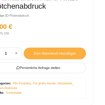
ötchenabdruck
bar
3D-Pfotenabdruck
,00
€
19% USt
+
Zum Warenkorb hinzufügen
Persönliche Anfrage stellen
egorien:
Alle Produkte
,
Für große Hunde
,
Handarbeit
,
ten-Abdrücke
ke:
Schönhalde