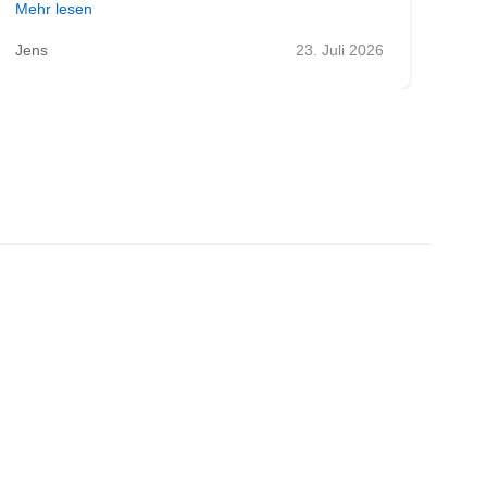
Mehr lesen
Meh
Jens
23. Juli 2026
Zol