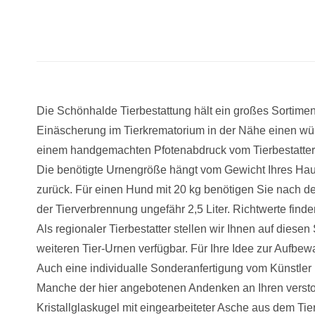
Die Schönhalde Tierbestattung hält ein großes Sortime
Einäscherung im Tierkrematorium in der Nähe einen würd
einem handgemachten Pfotenabdruck vom Tierbestatter 
Die benötigte Urnengröße hängt vom Gewicht Ihres Haust
zurück. Für einen Hund mit 20 kg benötigen Sie nach d
der Tierverbrennung ungefähr 2,5 Liter. Richtwerte find
Als regionaler Tierbestatter stellen wir Ihnen auf dies
weiteren Tier-Urnen verfügbar. Für Ihre Idee zur Aufbe
Auch eine individualle Sonderanfertigung vom Künstler 
Manche der hier angebotenen Andenken an Ihren versto
Kristallglaskugel mit eingearbeiteter Asche aus dem Ti