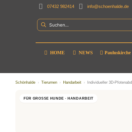
07432 982414
info@schoenhalde.de
HOME
NEWS
Pauluskirche
Schönhalde
›
Tierurnen
›
Handarbeit
›
Individueller 3D-Pfotena
FÜR GROSSE HUNDE · HANDARBEIT