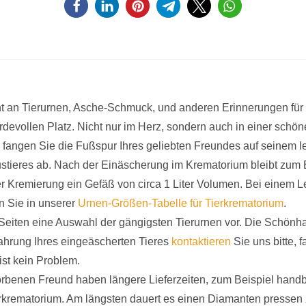
nt an Tierurnen, Asche-Schmuck, und anderen Erinnerungen für S
evollen Platz. Nicht nur im Herz, sondern auch in einer schöne
fangen Sie die Fußspur Ihres geliebten Freundes auf seinem 
ieres ab. Nach der Einäscherung im Krematorium bleibt zum Bei
er Kremierung ein Gefäß von circa 1 Liter Volumen. Bei einem
en Sie in unserer
Urnen-Größen-Tabelle für Tierkrematorium
.
en Seiten eine Auswahl der gängigsten Tierurnen vor. Die Schönh
wahrung Ihres eingeäscherten Tieres
kontaktieren
Sie uns bitte, f
ist kein Problem.
rbenen Freund haben längere Lieferzeiten, zum Beispiel handb
erkrematorium. Am längsten dauert es einen Diamanten pressen 