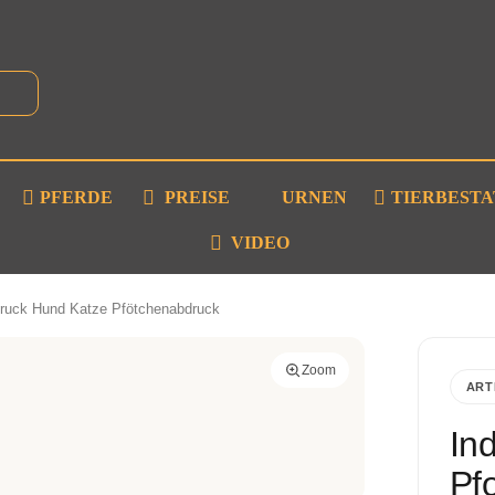
PFERDE
PREISE
URNEN
TIERBEST
VIDEO
bdruck Hund Katze Pfötchenabdruck
Zoom
ART
Ind
Pf