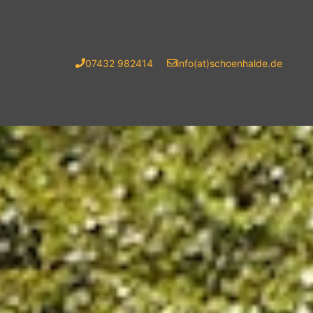
07432 982414
info(at)schoenhalde.de