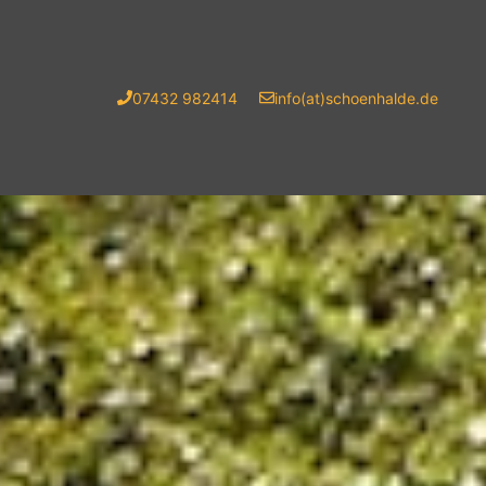
07432 982414
info(at)schoenhalde.de