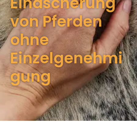
Einäscherung
von Pferden
ohne
Einzelgenehmi
gung